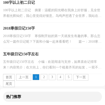
100字以上初二日记
100字以上初二日记 摘要：温暖的阳光晒在我身上好舒服，见全世
界都光辉灿烂，我心里觉得好惬意。鸟鸣声想透了全世界，我站在窗
前，沐... 如果觉得写得不错，记得转发分享哦！欢迎同学...
2018寒假日记150字
2018寒假日记150字 寒假刚开始的第一天就发生有趣的事。那么怎
么写一篇作日记呢？下面和小编一起来看看吧！ 篇一：2018寒假
日记今天寒气逼人，但是还是抵挡不住寒假的第一天...
五年级日记150字左右
五年级日记150字左右 小编：欢迎阅读与支持，如果喜欢记得常
来！内容简介：在大街上，你们看到一个梳着齐耳的短发，一双不大
的眼睛，圆圆的小脸蛋，露出一排不整齐的小白牙，背着书包......
1
2
3
4
5
首页
上一页
下一页
尾页
热门推荐