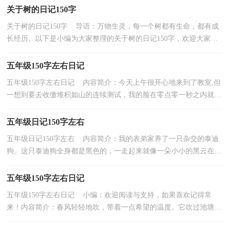
关于树的日记150字
关于树的日记150字 导语：万物生灵，每一个树都有生命，都有成
长经历。以下是小编为大家整理的关于树的日记150字，欢迎大家阅
读与借鉴！关于树的日记150字1星期三的中午在学校吃完...
五年级150字左右日记
五年级150字左右日记 内容简介：今天上午很开心地来到了教室,但
一想到要去收缴堆积如山的连续测试，我的脸在零点零一秒之内就变
成苦瓜脸。... 如果觉得不错，就继续查看以下内...
五年级日记150字左右
五年级日记150字左右 内容简介：我的表弟家养了一只杂交的泰迪
狗。这只泰迪狗全身都是黑色的，一走起来就像一朵小小的黑云在移
动。它那黑色... 如果觉得不错，就继续查看以下...
五年级150字左右日记
五年级150字左右日记 小编：欢迎阅读与支持，如果喜欢记得常
来！内容简介：春风轻轻地吹，带着一点希望的温度。它吹过池塘，
翩翩拂到池塘边的泥土上。它惊讶地发现，冬天那干枯、枝条....