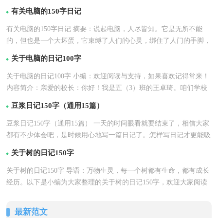
有关电脑的150字日记
有关电脑的150字日记 摘要：说起电脑，人尽皆知。它是无所不能
的，但也是一个大坏蛋，它束缚了人们的心灵，绑住了人门的手脚，
详情
让人们成... 如果觉得...【
】
关于电脑的日记100字
关于电脑的日记100字 小编：欢迎阅读与支持，如果喜欢记得常来！
内容简介：亲爱的校长：你好！我是五（3）班的王卓琦。咱们学校
详情
有了塑胶操场后，成了一道靓...【
】
豆浆日记150字（通用15篇）
豆浆日记150字（通用15篇） 一天的时间眼看就要结束了，相信大家
都有不少体会吧，是时候用心地写一篇日记了。怎样写日记才更能吸
详情
引眼球呢？下面是...【
】
关于树的日记150字
关于树的日记150字 导语：万物生灵，每一个树都有生命，都有成长
经历。以下是小编为大家整理的关于树的日记150字，欢迎大家阅读
详情
与借鉴！关于树的日...【
】
最新范文