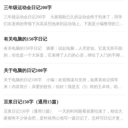
三年级运动会日记200字
三年级运动会日记200字 大家期盼已久的运动会终于到来了，同学
们在老师的带领下兴高采烈地来到运动场上。下面是小编整理的三年
级运动会日记200字，欢迎阅读。三年级运动会日...
有关电脑的150字日记
有关电脑的150字日记 摘要：说起电脑，人尽皆知。它是无所不能
的，但也是一个大坏蛋，它束缚了人们的心灵，绑住了人门的手脚，
让人们成... 如果觉得写得不错，记得转发分享哦！本文《有...
关于电脑的日记100字
关于电脑的日记100字 小编：欢迎阅读与支持，如果喜欢记得常
来！内容简介：亲爱的校长：你好！我是五（3）班的王卓琦。咱们
学校有了塑胶操场后，成了一道靓丽的风景线，学校也因此更... 觉
得...
豆浆日记150字（通用15篇）
豆浆日记150字（通用15篇） 一天的时间眼看就要结束了，相信大
家都有不少体会吧，是时候用心地写一篇日记了。怎样写日记才更能
吸引眼球呢？下面是小编精心整理的豆浆日记150字，欢迎...