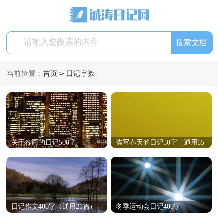
>
当前位置：
首页
日记字数
关于春雨的日记500字
描写春天的日记50字（通用35
篇）
日记作文400字（通用21篇）
冬季运动会日记400字