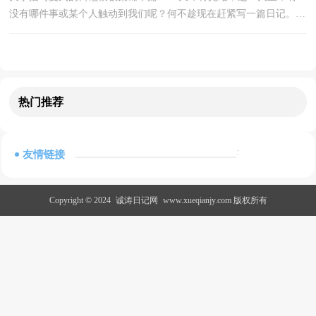
没有哪件事或某个人触动到我们呢？何不趁现在赶紧写一篇日记。日
记写什么内容才新颖、丰富呢？以下是小编帮大家整理...
热门推荐
:
友情链接
Copyright © 2024
诚涛日记网
www.xueqianjy.com 版权所有