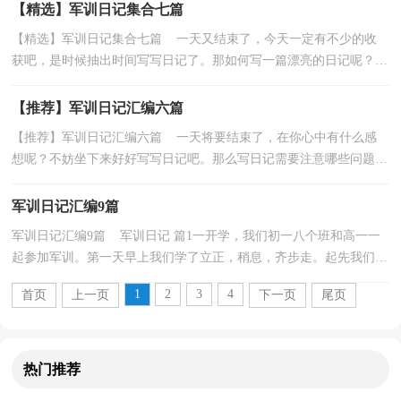
【精选】军训日记集合七篇
【精选】军训日记集合七篇 一天又结束了，今天一定有不少的收
获吧，是时候抽出时间写写日记了。那如何写一篇漂亮的日记呢？下
面是小编整理的军训日记7篇，仅供参考，希望能够帮助...
【推荐】军训日记汇编六篇
【推荐】军训日记汇编六篇 一天将要结束了，在你心中有什么感
想呢？不妨坐下来好好写写日记吧。那么写日记需要注意哪些问题
呢？以下是小编为大家收集的军训日记6篇，欢迎大家分...
军训日记汇编9篇
军训日记汇编9篇 军训日记 篇1一开学，我们初一八个班和高一一
起参加军训。第一天早上我们学了立正，稍息，齐步走。起先我们教
官让我们立正10分钟，一早上我们就累的腰酸背痛。...
1
2
3
4
首页
上一页
下一页
尾页
热门推荐