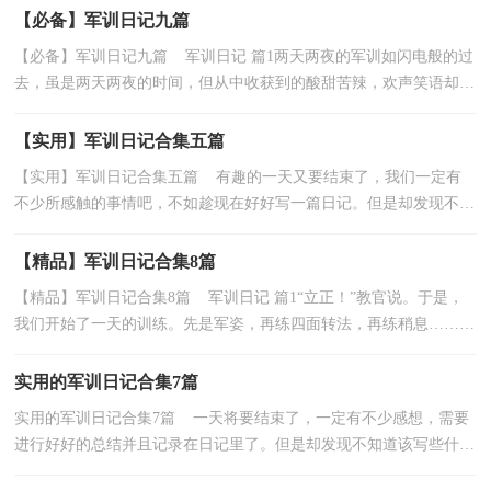
【必备】军训日记九篇
【必备】军训日记九篇 军训日记 篇1两天两夜的军训如闪电般的过
去，虽是两天两夜的时间，但从中收获到的酸甜苦辣，欢声笑语却是
平常无法得到的。在这个过程当中，我感悟到很多东...
【实用】军训日记合集五篇
【实用】军训日记合集五篇 有趣的一天又要结束了，我们一定有
不少所感触的事情吧，不如趁现在好好写一篇日记。但是却发现不知
道该写些什么，以下是小编收集整理的军训日记5篇，...
【精品】军训日记合集8篇
【精品】军训日记合集8篇 军训日记 篇1“立正！”教官说。于是，
我们开始了一天的训练。先是军姿，再练四面转法，再练稍息……最
后是蹲起。好吧，我承认，就那几个简单的动作，已把我...
实用的军训日记合集7篇
实用的军训日记合集7篇 一天将要结束了，一定有不少感想，需要
进行好好的总结并且记录在日记里了。但是却发现不知道该写些什
么，以下是小编为大家收集的军训日记7篇，仅供参考，欢...