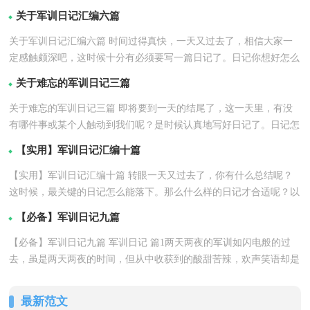
关于军训日记汇编六篇
关于军训日记汇编六篇 时间过得真快，一天又过去了，相信大家一
定感触颇深吧，这时候十分有必须要写一篇日记了。日记你想好怎么
详情
写了吗？下面是小...【
】
关于难忘的军训日记三篇
关于难忘的军训日记三篇 即将要到一天的结尾了，这一天里，有没
有哪件事或某个人触动到我们呢？是时候认真地写好日记了。日记怎
详情
么写才合适呢？以...【
】
【实用】军训日记汇编十篇
【实用】军训日记汇编十篇 转眼一天又过去了，你有什么总结呢？
这时候，最关键的日记怎么能落下。那么什么样的日记才合适呢？以
详情
下是小编整理的军...【
】
【必备】军训日记九篇
【必备】军训日记九篇 军训日记 篇1两天两夜的军训如闪电般的过
去，虽是两天两夜的时间，但从中收获到的酸甜苦辣，欢声笑语却是
详情
平常无法得到的...【
】
最新范文