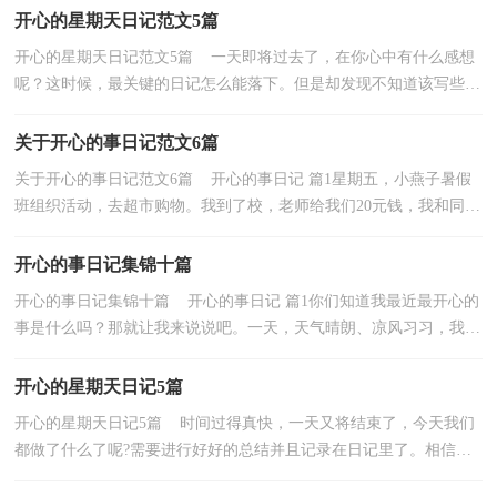
开心的星期天日记范文5篇
开心的星期天日记范文5篇 一天即将过去了，在你心中有什么感想
呢？这时候，最关键的日记怎么能落下。但是却发现不知道该写些什
么，下面是小编为大家收集的开心的星期天日记5篇，欢...
关于开心的事日记范文6篇
关于开心的事日记范文6篇 开心的事日记 篇1星期五，小燕子暑假
班组织活动，去超市购物。我到了校，老师给我们20元钱，我和同学
玩了会儿，就出发了，很快就到了，我们各带着一个大班的...
开心的事日记集锦十篇
开心的事日记集锦十篇 开心的事日记 篇1你们知道我最近最开心的
事是什么吗？那就让我来说说吧。一天，天气晴朗、凉风习习，我和
妈妈、弟弟、姐姐、舅妈、舅舅和哥哥去阳春绿道...
开心的星期天日记5篇
开心的星期天日记5篇 时间过得真快，一天又将结束了，今天我们
都做了什么了呢?需要进行好好的总结并且记录在日记里了。相信许
多人会觉得日记很难写吧，以下是小编精心整理的开...