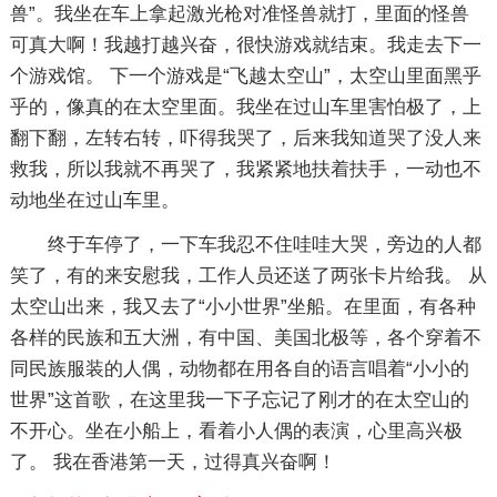
兽”。我坐在车上拿起激光枪对准怪兽就打，里面的怪兽
可真大啊！我越打越兴奋，很快游戏就结束。我走去下一
个游戏馆。 下一个游戏是“飞越太空山”，太空山里面黑乎
乎的，像真的在太空里面。我坐在过山车里害怕极了，上
翻下翻，左转右转，吓得我哭了，后来我知道哭了没人来
救我，所以我就不再哭了，我紧紧地扶着扶手，一动也不
动地坐在过山车里。
终于车停了，一下车我忍不住哇哇大哭，旁边的人都
笑了，有的来安慰我，工作人员还送了两张卡片给我。 从
太空山出来，我又去了“小小世界”坐船。在里面，有各种
各样的民族和五大洲，有中国、美国北极等，各个穿着不
同民族服装的人偶，动物都在用各自的语言唱着“小小的
世界”这首歌，在这里我一下子忘记了刚才的在太空山的
不开心。坐在小船上，看着小人偶的表演，心里高兴极
了。 我在香港第一天，过得真兴奋啊！