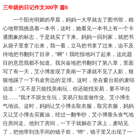
三年级的日记作文300字 篇6
一个阳光明媚的早晨，妈妈一大早就去了图书馆，精
心地帮我挑选着一本书，这时，她看见一本书上有一个卡
通图象的标志，于是就买了下来。妈妈一回到家，就把书
从袋子里拿了出来，我一看，立马把书拿了过来，迫不及
待地把书翻到了目录，“啊”！我吃惊地叫了起来，这此题
目的意思我都不知道。我兴奋地把书翻到了第八章，里面
写了有一天，艾小博发现了美南一下课就不见了人影，狠
狠地踢了一下书桌旁边的'足球。这时，坐在窗台前的麦咭
说道：“又不是只能找美南玩，你还能找安易，要不毕拉
拉……”我才不跟女生玩，安易只知道做作业。艾小博生
气地说。这时，妈妈让艾小博去取衣服，取完衣服，妈妈
又让艾小博去买酱油，经过一翻争吵，艾小博垂头丧气地
往房间走。他到了房间，一下子就躺在了床上，麦咭见
了，把他带到洗手间的镜子前，“哗”，镜子里又出现了一