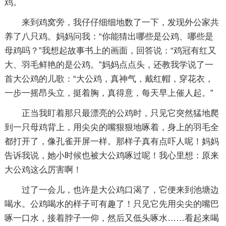
鸡。
来到鸡窝旁，我仔仔细细地数了一下，发现外公家共
养了八只鸡。妈妈问我：“你能猜出哪些是公鸡、哪些是
母鸡吗？”我想起故事书上的画面，回答说：“鸡冠有红又
大、羽毛鲜艳的是公鸡。”妈妈点点头，还教我学说了一
首大公鸡的儿歌：“大公鸡，真神气，戴红帽，穿花衣，
一步一摇昂头立，挺着胸，真得意，每天早上催人起。”
正当我盯着那只最漂亮的公鸡时，只见它突然猛地爬
到一只母鸡背上，用尖尖的嘴狠狠地啄着，身上的羽毛全
都打开了，像孔雀开屏一样。那样子真有点吓人呢！妈妈
告诉我说，她小时候也被大公鸡啄过呢！我心里想：原来
大公鸡这么厉害啊！
过了一会儿，也许是大公鸡口渴了，它便来到池塘边
喝水。公鸡喝水的样子可有趣了！只见它先用尖尖的嘴巴
啄一口水，接着脖子一仰，然后又低头啄水……看起来喝