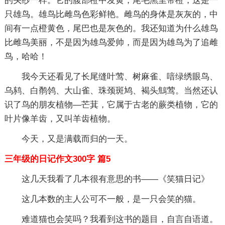
的头纱一样。它的腹部橙中发黄，尾毛黑里带橙，这是一
只雄鸟。雄鸟比雌鸟色彩鲜艳。雌鸟的身体是灰灰的，中
间有一点橙黄色，尾巴也是灰色的。我还知道为什么雄鸟
比雌鸟美丽，不是因为雄鸟爱帅，而是因为雄鸟为了追雌
鸟，哈哈！
我今天还看见了长尾缝叶莺、树麻雀、喑绿绣眼鸟、
乌鸫、白鹡鸰、大山雀、珠颈斑鸠、褐头鷦莺。当然还认
识了鸟的朋友植物—芒萁，它属于古老的蕨类植物，它的
叶片像羊齿，又叫羊齿植物。
今天，又是满载而归的一天。
三年级的日记作文300字 篇5
这几天我看了几本很有意思的书——《笑猫日记》
这几本数的主人公可不一般，是一只会笑的猫。
难道猫也会笑吗？我看到这书的题目，自言自语道。