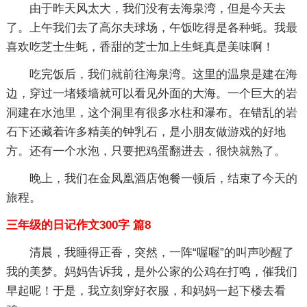
由于昨天风太大，我们没有去海泉湾，但是今天去
了。上午我们去了高尔夫球场，午饭吃得是各种蚝。我最
喜欢吃芝士生蚝，香甜的芝士加上生蚝真是美味啊！
吃完饭后，我们就前往海泉湾。这里的温泉是建在海
边，穿过一堵矮墙就可以看见外面的大海。一个巨大的岩
洞建在水池里，这个洞里有很多水柱和瀑布。在错乱的岩
石下还藏着许多精美的钟乳石，是小朋友做游戏的好地
方。还有一个水泡，只要把鸡蛋翻进去，很快就熟了。
晚上，我们在金凤凰酒店饱餐一顿后，结束了今天的
旅程。
三年级的日记作文300字 篇8
清晨，我睡得正香，突然，一阵“喔喔”的叫声吵醒了
我的美梦。妈妈告诉我，是外公家的公鸡在打鸣，催我们
早起呢！于是，我立刻穿好衣服，和妈妈一起下楼去看