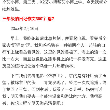
个艾小博。第二天，X2艾小博帮艾小博上学。今天我就介
绍到这里。
三年级的日记作文300字 篇7
20xx年2月16日
早上，我吃饱饭后休息片刻，便看起电视。看完后全
家去“野狸岛”玩。我和爸爸骑在一种能两个人一起骑的自
行车上绕着岛看风景。这里的风景美极了。海上的浪一次
比一次大，而且就像贴在跑步机上的纸一样没有完。这里
茂盛的植物也让这个岛像一片热带雨林。
下午我们去看电影《锦衣卫》。讲的是有奸臣偷了玉
玺，被锦衣卫的头——青龙发现了。经过一次次追捕，终
于抢回了玉玺。回到家后，我看了一会儿书。妈妈告诉
我，明天我们要去一个能泡温泉和游泳的地方。我很高
兴。你想去吗？明天海泉湾见吧！