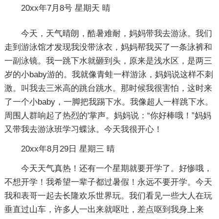
20xx年7月8号 星期天 晴
今天，天气晴朗，酷暑难耐，妈妈带我去游泳。我们
走到游泳馆才发现我没带泳衣，妈妈帮我买了一条泳裤和
一副泳镜。我一跳下水就砸到头，原来是浅水区，是两三
岁的小baby游的。我就像青蛙一样游泳，妈妈说这样不刺
激。叫我去三米高的跳台跳水。那时候我很害怕，这时来
了一个小baby，一脚把我踢下水。我像超人一样跳下水。
周围人群响起了热烈的'掌声。妈妈说：“你好棒哦！”妈妈
又带我去游泳班学习蝶泳。今天我很开心！
20xx年8月29日 星期三 晴
今天天气真热！还有一个星期就要开学了。好惨哦，
不想开学！我希望一辈子都过暑假！永远不要开学。今天
我和表哥一起去长隆欢乐世界玩。我们看见一些大人在玩
垂直过山车，许多人一出来就呕吐，差点呕到我身上来