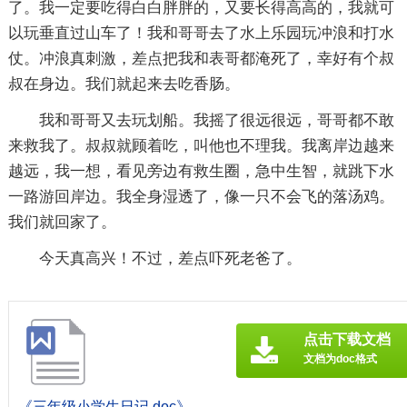
了。我一定要吃得白白胖胖的，又要长得高高的，我就可
以玩垂直过山车了！我和哥哥去了水上乐园玩冲浪和打水
仗。冲浪真刺激，差点把我和表哥都淹死了，幸好有个叔
叔在身边。我们就起来去吃香肠。
我和哥哥又去玩划船。我摇了很远很远，哥哥都不敢
来救我了。叔叔就顾着吃，叫他也不理我。我离岸边越来
越远，我一想，看见旁边有救生圈，急中生智，就跳下水
一路游回岸边。我全身湿透了，像一只不会飞的落汤鸡。
我们就回家了。
今天真高兴！不过，差点吓死老爸了。
点击下载文档
文档为doc格式
《三年级小学生日记.doc》