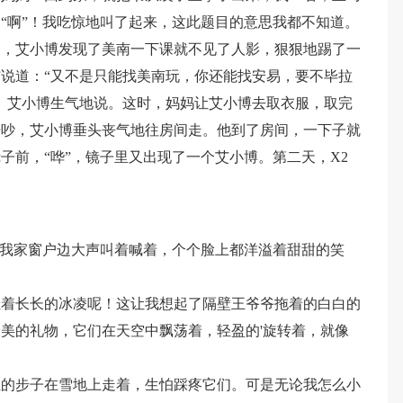
“啊”！我吃惊地叫了起来，这此题目的意思我都不知道。
天，艾小博发现了美南一下课就不见了人影，狠狠地踢了一
说道：“又不是只能找美南玩，你还能找安易，要不毕拉
。艾小博生气地说。这时，妈妈让艾小博去取衣服，取完
争吵，艾小博垂头丧气地往房间走。他到了房间，一下子就
子前，“哗”，镜子里又出现了一个艾小博。第二天，X2
。
在我家窗户边大声叫着喊着，个个脸上都洋溢着甜甜的笑
挂着长长的冰凌呢！这让我想起了隔壁王爷爷拖着的白白的
美的礼物，它们在天空中飘荡着，轻盈的'旋转着，就像
轻的步子在雪地上走着，生怕踩疼它们。可是无论我怎么小