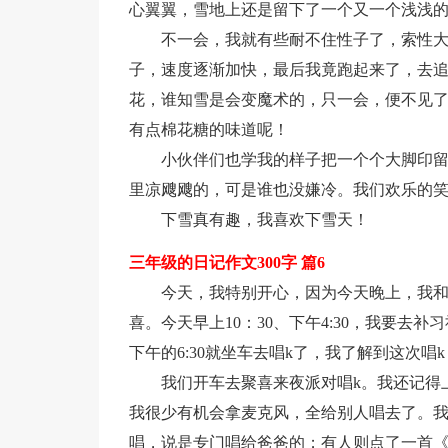
心翼翼，雪地上还是留下了一个又一个浅浅
不一会，我就有些耐不住性子了，索性大
子，速度逐渐加快，最后我竟跑起来了，去
花，谁知雪是会变魔术的，只一会，便不见
有点棉花糖的味道呢！
小伙伴们也学我的样子把一个个大脚印
里凉飕飕的，可是谁也没嫌冷。我们欢乐的
下雪真有趣，我喜欢下雪天！
三年级的日记作文300字 篇6
今天，我特别开心，因为今天晚上，我和
喜。今天早上10：30、下午4:30，我要
下午的6:30就坐车去唱k了，我了解到这次
我们开车去聚喜来夜派对唱k。我还记得
我很少有机会拿麦克风，全给别人唱去了。
唱，说是专门唱给爸爸的；有人则点了一首