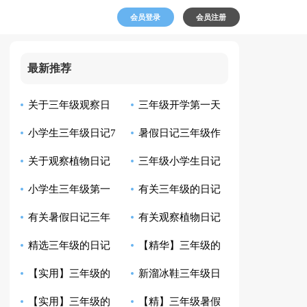
会员登录
会员注册
最新推荐
关于三年级观察日
三年级开学第一天
小学生三年级日记7
暑假日记三年级作
记作文汇编6篇
日记锦集六篇
关于观察植物日记
三年级小学生日记
篇
文300字集合七篇
小学生三年级第一
有关三年级的日记
范文集合8篇
有关暑假日记三年
有关观察植物日记
场雪日记300字6篇
作文300字集合五篇
精选三年级的日记
【精华】三年级的
级作文汇编7篇
模板锦集九篇
【实用】三年级的
新溜冰鞋三年级日
作文300字八篇
日记作文300字集合9
【实用】三年级的
【精】三年级暑假
日记作文300字集锦
记
篇