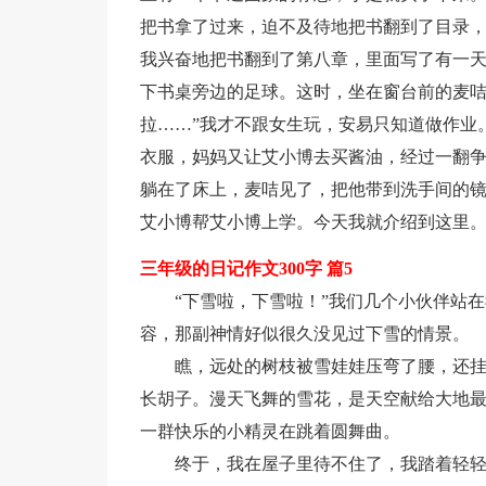
把书拿了过来，迫不及待地把书翻到了目录，
我兴奋地把书翻到了第八章，里面写了有一
下书桌旁边的足球。这时，坐在窗台前的麦咭
拉……”我才不跟女生玩，安易只知道做作业
衣服，妈妈又让艾小博去买酱油，经过一翻
躺在了床上，麦咭见了，把他带到洗手间的镜
艾小博帮艾小博上学。今天我就介绍到这里
三年级的日记作文300字 篇5
“下雪啦，下雪啦！”我们几个小伙伴站
容，那副神情好似很久没见过下雪的情景。
瞧，远处的树枝被雪娃娃压弯了腰，还
长胡子。漫天飞舞的雪花，是天空献给大地最
一群快乐的小精灵在跳着圆舞曲。
终于，我在屋子里待不住了，我踏着轻