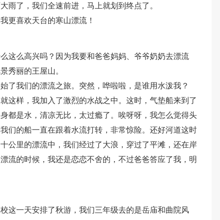
下大雨了，我们全速前进，马上就划到终点了。
，我更喜欢天台的寒山漂流！
什么这么高兴吗？因为我要和爸爸妈妈、爷爷奶奶去漂流
风景秀丽的王屋山。
开始了我们的漂流之旅。突然，哗啦啦，是谁用水泼我？
！就这样，我加入了激烈的水战之中。这时，气垫船来到了
全身都是水，清凉无比，太过瘾了。唉呀呀，我怎么觉得头
，我们的船一直在跟着水流打转，非常惊险。还好河道这时
达十公里的漂流中，我们经过了大浪，穿过了平滩，还在岸
束漂流的时候，我还是恋恋不舍的，不过爸爸答应了我，明
学校这一天安排了秋游，我们三年级去的是岳庙和曲院风