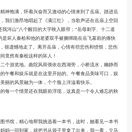
个精神饱满，怀着兴奋而又激动的心情来到了岳庙。踏进岳
像，我们激昂地唱起了《满江红》，当歌声还在岳庙上空回
还我河山”八个醒目的大字映入眼帘；“岳母刺字、十二道
的是坏人秦桧和他的老婆双手被捆绑跪在岳飞墓前的痛快
外，很遗憾地走了。离开岳庙，心情有些悲伤和愤恨，悲伤
世间竟然有秦桧这样的坏人！
第二个游览地。曲院风荷偎依在西湖旁，小桥流水，幽静而
们的午餐和娱乐就是在这里开始的。午餐食品美味可口，娱
这美丽的风景融为一体，个个脸上洋溢着快乐。
天的每一个情景还在我眼前浮现，这真是一个令人难忘的秋
了图书馆，精心地帮我挑选着一本书，这时，她看见一本书
。妈妈一回到家，就把书从袋子里拿了出来，我一看，立马