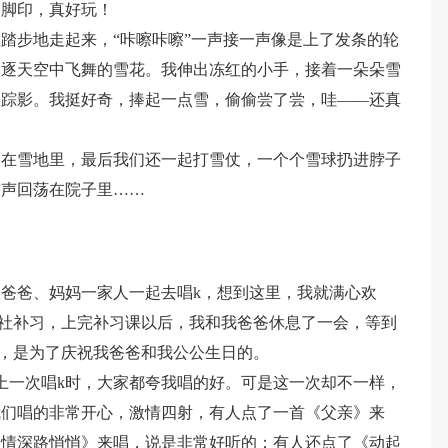
的脚印，真好玩！
踏步地走起来，“咔嚓咔嚓”一声接一声像是上了发条的轮
追逐天空中飞舞的雪花。我伸出冻红的小手，接着一朵朵雪
了踪影。我挺好奇，捧起一点雪，偷偷尝了尝，哇——还真
留在雪地里，最后我们还一起打雪仗，一个个雪球扔进脖子
笑声回荡在院子里……
爸爸、妈妈一家人一起去唱k，想到这里，我就满心欢
去补习社补习，上完补习课以后，我和我爸爸休息了一会，等到
唱k，是为了庆祝我爸爸和我公公生日的。
上一次唱k时，大家都夸我唱的好。可是这一次却不一样，
我们唱的非常开心，激情四射，有人点了一首《父亲》来
《情深路悄悄》来唱，说是非常好听的；有人还点了《动起