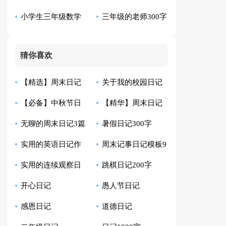
小学生三年级数学
三年级的老师300字
日记作文300字10篇
日记14篇
六篇
日记优秀作文
日记
猜你喜欢
【精选】周末日记
关于我的校园日记
【必备】中秋节日
【精华】周末日记
集锦7篇
集合10篇
无聊的周末日记3篇
暑假日记300字
记范文集锦7篇
汇编8篇
实用的英语日记作
周末记事日记模板9
实用的连续观察日
跳棋日记200字
文300字四篇
篇
开心日记
愚人节日记
记集锦七篇
感恩日记
道德日记