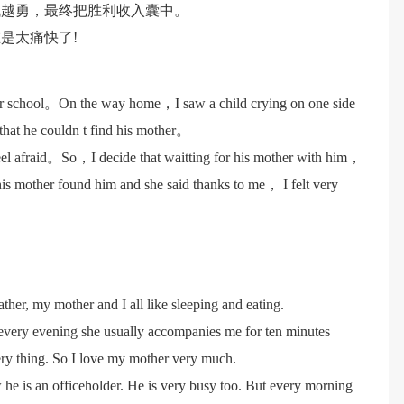
战越勇，最终把胜利收入囊中。
是太痛快了!
r school。On the way home，I saw a child crying on one side
hat he couldn t find his mother。
 feel afraid。So，I decide that waitting for his mother with him，
is mother found him and she said thanks to me， I felt very
her, my mother and I all like sleeping and eating.
 every evening she usually accompanies me for ten minutes
very thing. So I love my mother very much.
e is an officeholder. He is very busy too. But every morning