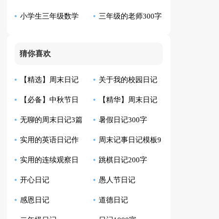
小学生三年级数学
三年级的老师300字
日记作文300字10篇
日记14篇
六篇
日记优秀作文
日记
猜你喜欢
【精选】周末日记
关于我的校园日记
【必备】中秋节日
【精华】周末日记
集锦7篇
集合10篇
无聊的周末日记3篇
暑假日记300字
记范文集锦7篇
汇编8篇
实用的英语日记作
周末记事日记模板9
实用的连续观察日
跳棋日记200字
文300字四篇
篇
开心日记
愚人节日记
记集锦七篇
感恩日记
道德日记