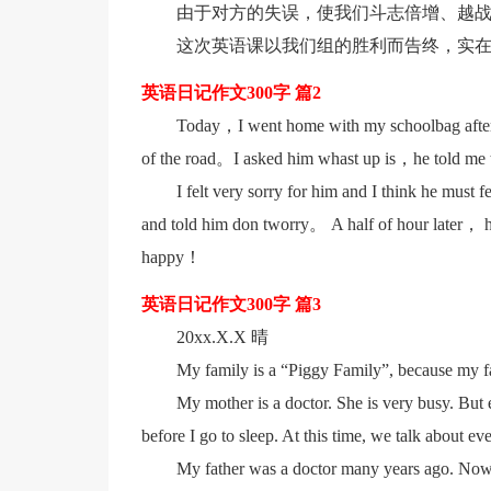
由于对方的失误，使我们斗志倍增、越
这次英语课以我们组的胜利而告终，实在
英语日记作文300字 篇2
Today，I went home with my schoolbag afte
of the road。I asked him whast up is，he told me t
I felt very sorry for him and I think he must
and told him don tworry。 A half of hour later， h
happy！
英语日记作文300字 篇3
20xx.X.X 晴
My family is a “Piggy Family”, because my fat
My mother is a doctor. She is very busy. But
before I go to sleep. At this time, we talk about e
My father was a doctor many years ago. Now h