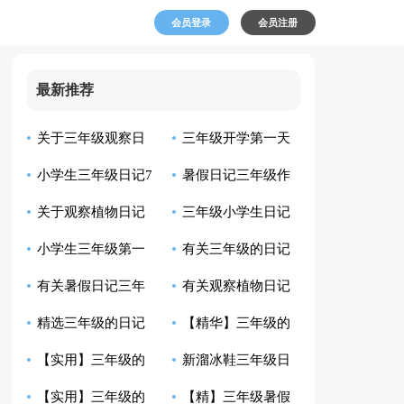
会员登录
会员注册
最新推荐
关于三年级观察日
三年级开学第一天
小学生三年级日记7
暑假日记三年级作
记作文汇编6篇
日记锦集六篇
关于观察植物日记
三年级小学生日记
篇
文300字集合七篇
小学生三年级第一
有关三年级的日记
范文集合8篇
有关暑假日记三年
有关观察植物日记
场雪日记300字6篇
作文300字集合五篇
精选三年级的日记
【精华】三年级的
级作文汇编7篇
模板锦集九篇
【实用】三年级的
新溜冰鞋三年级日
作文300字八篇
日记作文300字集合9
【实用】三年级的
【精】三年级暑假
日记作文300字集锦
记
篇