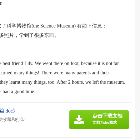
r.
学博物馆(the Science Museum) 有如下信息：
了很多照片，学到了很多东西。
st friend Lily. We went there on foot, because it is not far
earned many things! There were many parents and their
k they learnt many things, too. After 2 hours, we left the museum.
e had a good time!
.doc》
点击下载文档
方便收藏和打印
文档为doc格式