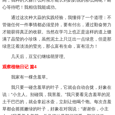
高，我种的大蒜什么时候才能长到奶奶说的那么高呢？耐
心等待吧！我相信我能成功。
通过这次种大蒜的实践经验，我懂得了一个道理：不
管做任何一件事情都必须坚持，要有付出，通过勤奋努力
才能获得真正的收获。当然在学习上也正是这样的道上缀
满了晶莹的小珍珠，虽然泥土上只泛出一点绿意，但是那
绿意泛着淡淡的莹光，那么富有生命，富有活力！
几天后，豆宝们继续萌芽理。
观察植物日记 篇4
我家有一棵含羞草。
我只要一碰含羞草的叶子，它就会自动合拢，好象在
说：“小主人。别碰我，我害羞。”我只要看见含羞草的泥
土干巴巴的，就会拿起水壶，立刻让他喝个饱。每次含羞
草都会摇摇嫩绿的叶子，好象在对我说：“谢谢你，小主