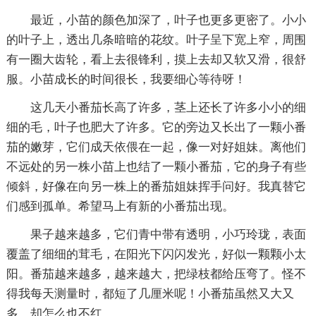
最近，小苗的颜色加深了，叶子也更多更密了。小小
的叶子上，透出几条暗暗的花纹。叶子呈下宽上窄，周围
有一圈大齿轮，看上去很锋利，摸上去却又软又滑，很舒
服。小苗成长的时间很长，我要细心等待呀！
这几天小番茄长高了许多，茎上还长了许多小小的细
细的毛，叶子也肥大了许多。它的旁边又长出了一颗小番
茄的嫩芽，它们成天依偎在一起，像一对好姐妹。离他们
不远处的另一株小苗上也结了一颗小番茄，它的身子有些
倾斜，好像在向另一株上的番茄姐妹挥手问好。我真替它
们感到孤单。希望马上有新的小番茄出现。
果子越来越多，它们青中带有透明，小巧玲珑，表面
覆盖了细细的茸毛，在阳光下闪闪发光，好似一颗颗小太
阳。番茄越来越多，越来越大，把绿枝都给压弯了。怪不
得我每天测量时，都短了几厘米呢！小番茄虽然又大又
多，却怎么也不红。