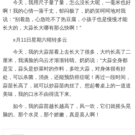
今天，我用尺子量了量，怎么没长大呢，一毫米也好
啊！我的心情一落千丈，郁闷极了，奶奶笑呵呵地对我
说：“别着急，心急吃不了热豆腐，小孩子也是慢慢才能
长大的，大蒜长大哪有那么快啊！”
x月11日星期六晴转多云
今天，我的大蒜苗看上去长大了很多，大约长高了二
厘米，我满脸的乌云才渐渐转睛。奶奶说：“大蒜全身都
是宝，蒜头是炒菜时的作料，多吃大蒜，对身体很有好
处，可以杀菌，消炎，还能预防癌症呢！再过一段时间，
蒜苗长高了，就可以炒蒜苗肉丝了。想起餐桌上的一道道
美味，我的口水不由得流下来。
如今，我的蒜苗越长越高了，风一吹，它们就摇头晃
脑的。那个水灵，那个娇嫩，真是喜人啊！