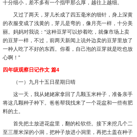
十分细小，差不多有一个指甲那么厚，越往上越细。
又过了两天，芽儿长成了四五毫米的细针，身上深黄
的衣服变成了浅黄的，芽儿是弯的，像月亮一样，十分美
丽。妈妈对我说：“这种豆芽可以炒着吃，就像市场上卖
的豆芽一样，不过，前两天新闻上说外边卖的豆芽里放了
一种人吃了不好的东西。你看，自己泡的豆芽就是吃也放
心啊！”
四年级观察日记作文 篇4
（一）九月十五日星期日晴
这一天，我从姥姥家拿回了几颗玉米种子，准备亲手
将这几颗种子种下。爸爸帮我找来了一个花盆和一些有肥
料的土。
首先把土放进花盆里，翻的松软些。接下来挖几个二
至三厘米深的小洞，把种子放进小洞里，再把土盖在种子