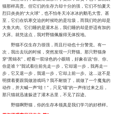
猫那样高贵。但它们的生存力却十分的强，它们不怕夏天
烈日炎炎的“大火球”，也不怕冬天冷冰冰的鹅毛大雪。甚
至，它们在饥寒交迫的时候吃的是垃圾，而我们吃的却是
大鱼大肉。它们睡的是灌木丛，我们睡的却是舒适有加的
大床。就凭这点，我对野猫佩服得无体投地。
野猫不仅生存力很强，而且行动也十分警觉。有一
次，我出去玩的时候，突然发现一只野猫。那只野猫身
穿“黑锦衣”，瞪着一双绿色的小眼睛，好象在说“你、你、
你是谁？”我试着往前先走一步，它却退一步，我再走一
步，它又退一步，我退一步，它却上前一步。这…这不是
明摆着要跟我做游戏吗？我不耐烦了，就做了一个魔鬼的
动作，并大喊一声“哇！”，只见“喵”的一声传过来之后，
那只猫就迅速躲进了灌木丛里，不见了踪迹。
野猫啊野猫，你的生存本领真是我们学习的好榜样。