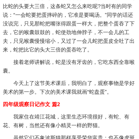
比蛇的头要大三倍，这条蛇又怎么来吃呢?当时有的同学
说：“一会蛇要把蛋摔碎的，它准是要喝汤。”同学的话还
没说完，只见那蛇把嘴张得跟蛋一样大，把整个蛋吞了下
去，它的喉囊鼓鼓的，蛇使劲地伸脖子，不一会儿的工
夫，只见喉囊慢慢缩小，又过了一会儿蛇把蛋皮全吐了出
来，蛇把比它的头大三倍的蛋吞吃了。
接着老师讲解说，蛇是没有牙齿的，它吃东西全靠喉
囊。
今天上了这节美术课后，我明白了，观察事物是学好
美术的第一步。下次的美术课我就画“蛇盘蛋”。
四年级观察日记作文 篇2
我家住在靖江花城，这里生态环境很好，有蛇、有
花、有树，当然还有像小精灵一样的野猫。
虽然它们不象波斯猫那样享受荣华富贵；也不像虎斑